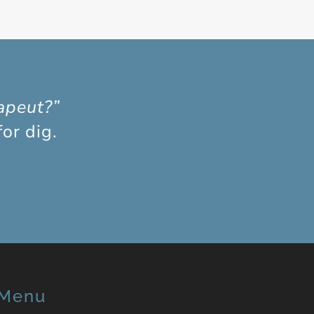
apeut?”
or dig.
Menu