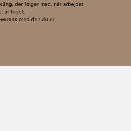
kling
, der følger med, når arbejdet
l af faget.
overens
med den du er.