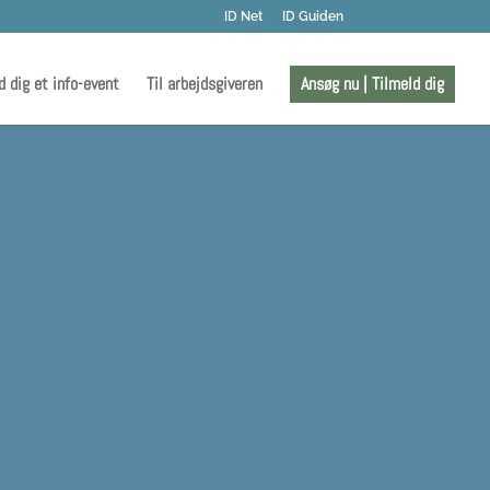
ID Net
ID Guiden
d dig et info-event
Til arbejdsgiveren
Ansøg nu | Tilmeld dig