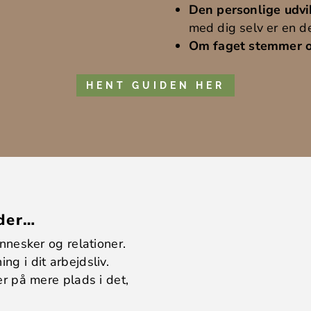
Den personlige udvi
med dig selv er en de
Om faget stemmer 
HENT GUIDEN HER
 der…
nnesker og relationer.
g i dit arbejdsliv.
r på mere plads i det,