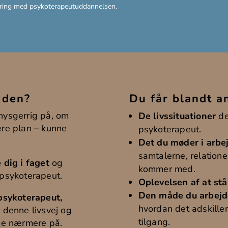
faring med psykoterapeutuddannelsen.
 den?
Du får blandt an
 nysgerrig på, om
De livssituationer
de
re plan – kunne
psykoterapeut.
Det du møder i arbe
samtalerne, relation
 dig i faget
og
kommer med.
e psykoterapeut.
Oplevelsen af at stå 
Den måde du arbejd
psykoterapeut,
hvordan det adskiller
 denne livsvej og
tilgang.
ge nærmere på.