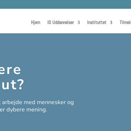
Hjem
ID Uddannelser
Instituttet
Tilmel
ære
ut?
l at arbejde med mennesker og
iver dybere mening.