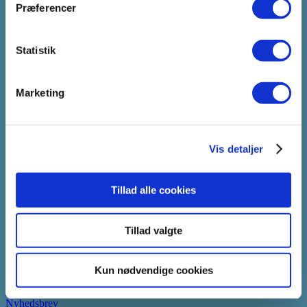
Præferencer
Vadum Dahl Instituttet Aarhus A/S, Frederiksgade 77B, 3. sal,
8000 Århus C
-
Vadum Dahl Instituttet København
Statistik
Østerbrogade 79,
2100 København Ø
-
Marketing
tlf: 70261636,
email: aster@vadumdahl.dk,
cvr: 14078371
Vilkår & Betingelser
Vis detaljer
Copyright: Vadum Dahl Instituttet
Design: Bach & Musart
Tillad alle cookies
Vilkår & Betingelser
Cookies & Privatlivspolitik
Tillad valgte
Menu
Kommende hold
Kun nødvendige cookies
Infomøder
Information
Nyhedsbrev