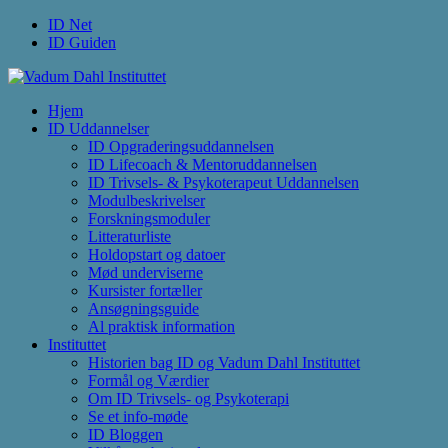
ID Net
ID Guiden
Hjem
ID Uddannelser
ID Opgraderingsuddannelsen
ID Lifecoach & Mentoruddannelsen
ID Trivsels- & Psykoterapeut Uddannelsen
Modulbeskrivelser
Forskningsmoduler
Litteraturliste
Holdopstart og datoer
Mød underviserne
Kursister fortæller
Ansøgningsguide
Al praktisk information
Instituttet
Historien bag ID og Vadum Dahl Instituttet
Formål og Værdier
Om ID Trivsels- og Psykoterapi
Se et info-møde
ID Bloggen