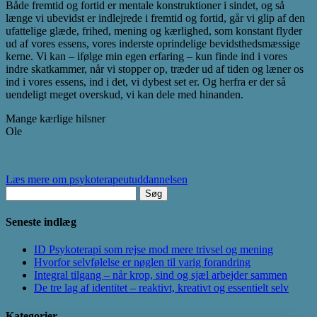
Både fremtid og fortid er mentale konstruktioner i sindet, og så
længe vi ubevidst er indlejrede i fremtid og fortid, går vi glip af den
ufattelige glæde, frihed, mening og kærlighed, som konstant flyder
ud af vores essens, vores inderste oprindelige bevidsthedsmæssige
kerne. Vi kan – ifølge min egen erfaring – kun finde ind i vores
indre skatkammer, når vi stopper op, træder ud af tiden og læner os
ind i vores essens, ind i det, vi dybest set er. Og herfra er der så
uendeligt meget overskud, vi kan dele med hinanden.
Mange kærlige hilsner
Ole
Læs mere om psykoterapeutuddannelsen
Søg
efter:
Seneste indlæg
ID Psykoterapi som rejse mod mere trivsel og mening
Hvorfor selvfølelse er nøglen til varig forandring
Integral tilgang – når krop, sind og sjæl arbejder sammen
De tre lag af identitet – reaktivt, kreativt og essentielt selv
Kategorier