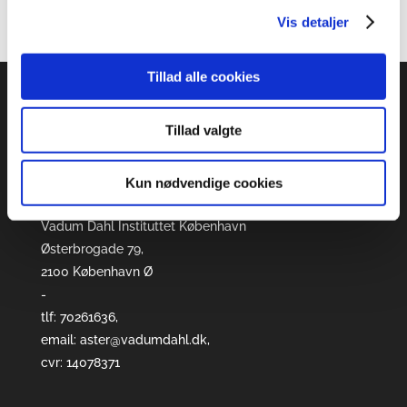
Vis detaljer
Tillad alle cookies
Kontakt
Tillad valgte
Vadum Dahl Instituttet Aarhus A/S, Frederiksgade
77B, 3. sal,
8000 Århus C
Kun nødvendige cookies
-
Vadum Dahl Instituttet København
Østerbrogade 79,
2100 København Ø
-
tlf: 70261636,
email: aster@vadumdahl.dk,
cvr: 14078371