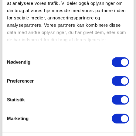
at analysere vores trafik. Vi deler også oplysninger om
Metoder
din brug af vores hjemmeside med vores partnere inden
for sociale medier, annonceringspartnere og
Nyheder
analysepartnere. Vores partnere kan kombinere disse
Refleksioner
data med andre oplysninger, du har givet dem, eller som
de har indsamlet fra din brug af deres tjenester.
Tags
Aarhus
akkreditering
arbejdsliv
behov
Samtykkevalg
Nødvendig
bevidsthed
dynamisk
ego
frygt
følelser
holistisk
identitet
identitetsorienteret
integral
Præferencer
kommunikation
krop
kultur
kærlighed
København
livslang læring
lykke
modighed
natur
niveau 7
Statistik
Ole Vadum Dahl
parforhold
psykoterapeut
psykoterapeutuddannelse
psykoterapeut uddannelse
Marketing
psykoterapi
relationer
roller
selvudvikling
sind
tilgivelse
uddannelse
Vadum Dahl Instituttet
ånd